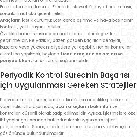
edilmesi, motorun ömrünü uzatır.
Fren sisteminin durumu: Frenlerin işlevselliği hayati önem taşır;
sorunlar mutlaka giderilmelidir.
Araçların
lastik durumu: Lastiklerde aşınma ve hava basıncının
kontrolü, yol tutuşunu etkiler.
Özellikle bakım sırasında bu noktalar net olarak gözden
geçirilmelidir. Ne yazık ki, bazen gözden kaçırılan detaylar,
kazalara veya yüksek maliyetlere yol açabilir. Her bir kontroller
dikkatlice yapılmalı, böylece
ticari araçların bakımları ve
periyodik kontroller
sürekli sağlanmalıdır.
Periyodik Kontrol Sürecinin Başarısı
İçin Uygulanması Gereken Stratejiler
Periyodik kontrol süreçlerinin etkinliği için öncelikle planlama
yapılmalıdır. Bu aşamada,
ticari araçların bakımları
ve
kontrolleri düzenli olarak takip edilmelidir. Ayrıca, işletmelere özel
ihtiyaçlar göz önünde bulundurularak uygun stratejiler
geliştirilmelidir. Sonuç olarak, her aracın durumu ve ihtiyaçları
göz önünde bulundurulmalıdır.