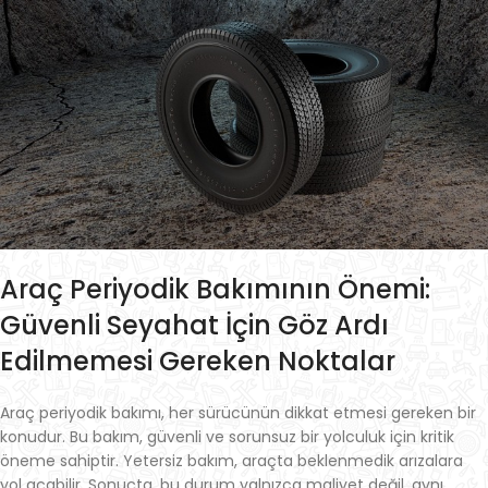
Araç Periyodik Bakımının Önemi:
Güvenli Seyahat İçin Göz Ardı
Edilmemesi Gereken Noktalar
Araç periyodik bakımı, her sürücünün dikkat etmesi gereken bir
konudur. Bu bakım, güvenli ve sorunsuz bir yolculuk için kritik
öneme sahiptir. Yetersiz bakım, araçta beklenmedik arızalara
yol açabilir. Sonuçta, bu durum yalnızca maliyet değil, aynı