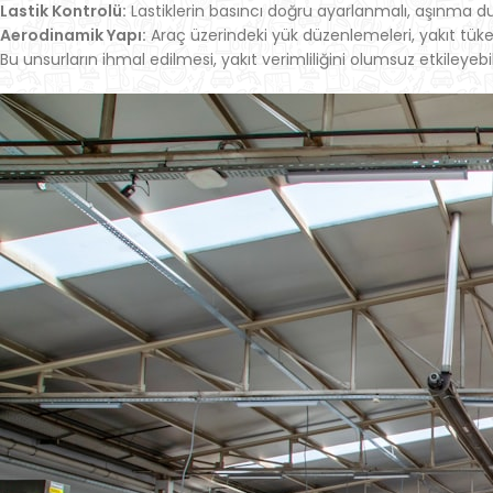
Lastik Kontrolü:
Lastiklerin basıncı doğru ayarlanmalı, aşınma du
Aerodinamik Yapı:
Araç üzerindeki yük düzenlemeleri, yakıt tüke
Bu unsurların ihmal edilmesi, yakıt verimliliğini olumsuz etkileyeb