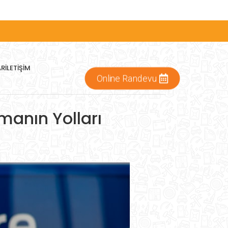
AR
İLETIŞIM
Online Randevu
rmanın Yolları