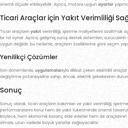
önemli ölçüde etkileyebilir. Ayrıca, motora uygun
ayarlar
yapmak,
Ticari Araçlar için Yakıt Verimliliği
Ticari araçların
yakıt
verimliliği, işletme maliyetlerini azaltmak 
bir rol oynar. Ayrıca, gelişmiş sürüş destek sistemleri, sürücüler
uygun değildir; bu nedenle, araçların özelliklerine göre seçim yapı
Yenilikçi Çözümler
Son dönemlerde,
uygulamaları
yla dikkat çeken elektrikli araçla
değiştirme potansiyeline sahip. Ancak, elektrik şebekesinin duru
Sonuç
Sonuç olarak, ticari araçların bakımları ve yakıt verimliliği, işlet
performanslarını korur hem de yakıt tüketiminde önemli tasarrufla
Böylece, hem ekonomik kazanç elde ederler hem de araçlarının ömrü
olması, uzun vadede büyük yararlar sağlayacaktır.