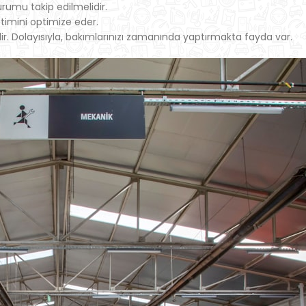
rumu takip edilmelidir.
timini optimize eder.
ilir. Dolayısıyla, bakımlarınızı zamanında yaptırmakta fayda var.