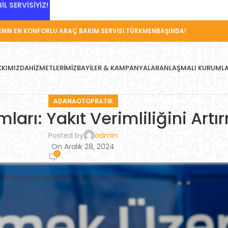
L SERVİSİYİZ!
NİN EN KONFORLU ARAÇ BAKIM SERVİSİ TÜRKMENBAŞINDA!
KKIMIZDA
HIZMETLERIMIZ
BAYILER & KAMPANYALAR
ANLAŞMALI KURUML
ADANAOTOPRATIK
mları: Yakıt Verimliliğini Artı
Posted by
admin
On Aralık 28, 2024
0