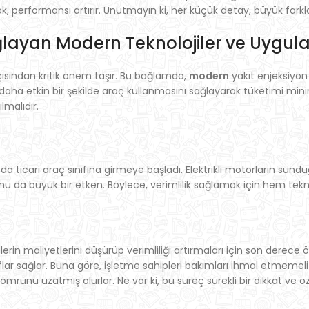
 performansı artırır. Unutmayın ki, her küçük detay, büyük farklar
 Sağlayan Modern Teknolojiler ve Uygu
açısından kritik önem taşır. Bu bağlamda,
modern
yakıt enjeksiyon
in daha etkin bir şekilde araç kullanmasını sağlayarak tüketimi min
lmalıdır.
r da ticari araç sınıfına girmeye başladı. Elektrikli motorların sun
mu da büyük bir etken. Böylece, verimlilik sağlamak için hem tekn
melerin maliyetlerini düşürüp verimliliği artırmaları için son derec
r sağlar. Buna göre, işletme sahipleri bakımları ihmal etmemeli ve
nü uzatmış olurlar. Ne var ki, bu süreç sürekli bir dikkat ve öze